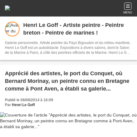
MENU
Henri Le Goff - Artiste peintre - Peintre
breton - Peintre de marines !
Galerie personnelle. Artiste peintre du Pays Bigouden et du milieu maritime,
Henri Le Goff est un autodidacte. Expositions à divers salons, dont le Salon
de la Marine à Paris, à côté des peintres officiels de la Marine. Henri Le Goff
est peintre titulaire de l'Académie des Arts et Sciences de la Mer et médaille
d'Or de la société académique ARTS - SCIENCES - LETTRES. Siret : 427
802 103 00015
Apprécié des artistes, le port du Conquet, où
Bernard Morinay, un peintre connu en Bretagne
comme à Pont Aven, a établi sa galerie...
Publié le 08/08/2014 à 16:09
Par
Henri Le Goff