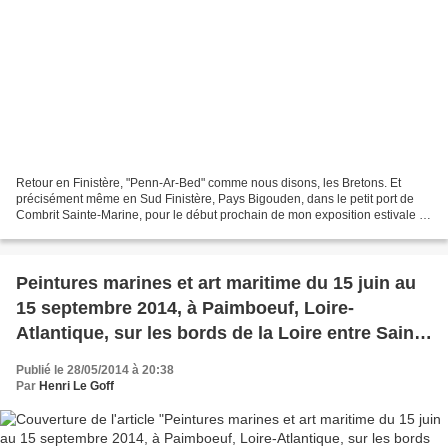
Retour en Finistère, "Penn-Ar-Bed" comme nous disons, les Bretons. Et
précisément même en Sud Finistère, Pays Bigouden, dans le petit port de
Combrit Sainte-Marine, pour le début prochain de mon exposition estivale !
Fidèle à ce lieu plein de charme,...
Peintures marines et art maritime du 15 juin au
15 septembre 2014, à Paimboeuf, Loire-
Atlantique, sur les bords de la Loire entre Saint-
Nazaire et Nantes : « Océanissime » le salon
Publié le 28/05/2014 à 20:38
annuel de l’académie des arts et sciences de la
Par
Henri Le Goff
mer. Hangar du quai des arts et du Patrimoine
paimblotin, quai Sadi Carnot à Paimboeuf.