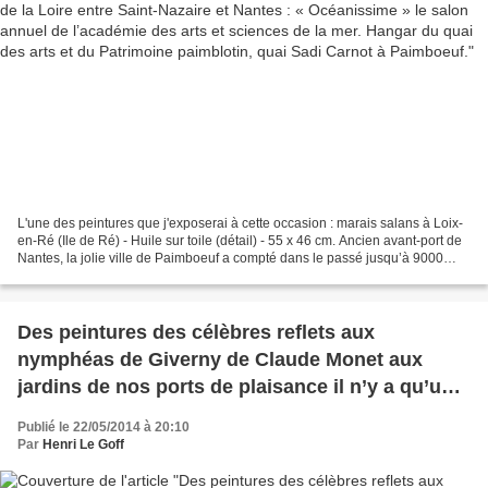
L'une des peintures que j'exposerai à cette occasion : marais salans à Loix-
en-Ré (Ile de Ré) - Huile sur toile (détail) - 55 x 46 cm. Ancien avant-port de
Nantes, la jolie ville de Paimboeuf a compté dans le passé jusqu’à 9000
habitants alors qu’à la...
Des peintures des célèbres reflets aux
nymphéas de Giverny de Claude Monet aux
jardins de nos ports de plaisance il n’y a qu’un
pas ;-) : ici des reflets de voiliers dans le port de
Publié le 22/05/2014 à 20:10
plaisance de Binic dans les Côtes d’Armor
Par
Henri Le Goff