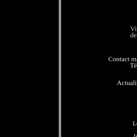
Vi
de
Contact ma
Té
Actuali
L
I