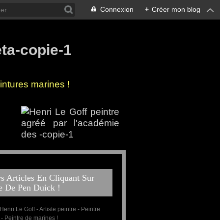
Connexion
+
Créer mon blog
ntures marines !
 côtes de Bretagne !
 la mer
s Articles En Cliquant Sur
e De Pen Duick !
 Henri Le Goff - Artiste peintre - Peintre
 - Peintre de marines !