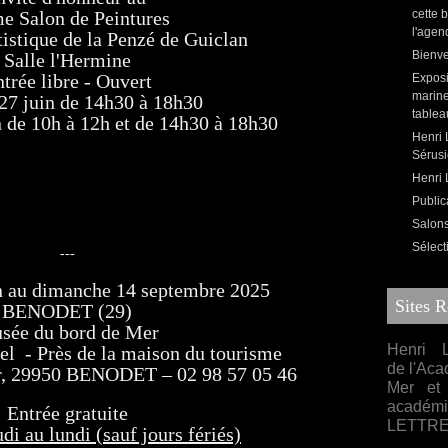
e Salon de Peintures
cette 
l'agen
istique de la Penzé de Guiclan
Bienve
Salle l'Hermine
trée libre -
Ouvert
Exposi
marine
27 juin de 14h30 à 18h30
tablea
 de 10h à 12h et de 14h30 à 18h30
Henri 
Sérusi
Henri L
Public
Salons,
Sélect
---
n au dimanche 14 septembre 2025
Sites 
BENODET (29)
sée du bord de Mer
Henri L
el - Près de la maison du tourisme
de l'Aca
r, 29950 BENODET – 02 98 57 05 46
Mer et 
acadé
Entrée gratuite
LETTR
di au lundi (sauf jours fériés)