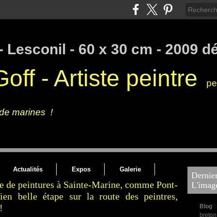
off - Artiste peintre
pei
galerie de l'artiste, peintures à l'huile, peintures marines contemporaines des
 de marines !
Artiste peintre français - Art figuratif tourné vers
Actualités
Expos
Galerie
Dernier
rie de peintures à Sainte-Marine, comme Pont-
L'imag
en belle étape sur la route des peintres,
!
Blog
:
breton