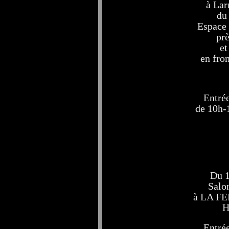
à Lar
du 
Espace 
prè
et
en fro
Entrée
de 10h-
Du 1
Salo
à LA F
H
Entrée