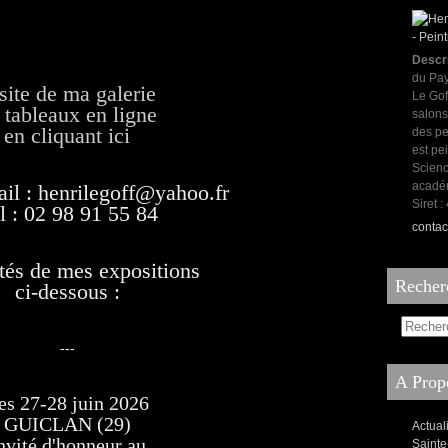
Descr
du Pay
site de ma galerie
Le Gof
 tableaux en ligne
salons
en cliquant ici
des pe
est pei
Scienc
acadé
il : henrilegoff@yahoo.fr
Siret 
l : 02 98 91 55 84
contac
tés de mes expositions
Recher
ci-dessous :
---
A Propo
es 27-28 juin 2026
GUICLAN (29)
Actual
nvité d'honneur au
Sainte