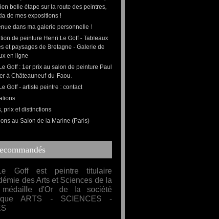
bien belle étape sur la route des peintres,
da de mes expositions !
nue dans ma galerie personnelle !
tion de peinture Henri Le Goff - Tableaux
s et paysages de Bretagne - Galerie de
ux en ligne
Le Goff : 1er prix au salon de peinture Paul
er à Châteauneuf-du-Faou.
e Goff - artiste peintre : contact
ations
 prix et distinctions
ions au Salon de la Marine (Paris)
Recommandés
e Goff est peintre titulaire
démie des Arts et Sciences de la
médaille d'Or de la société
mique ARTS - SCIENCES -
ES