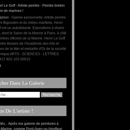
iption
: Galerie personnelle. Artiste peintre
s Bigouden et du milieu maritime, Henri
f est un autodidacte. Expositions à divers
, dont le Salon de la Marine à Paris, à côté
intres officiels de la Marine. Henri Le Goff
ntre titulaire de l'Académie des Arts et
es de la Mer et médaille d'Or de la société
mique ARTS - SCIENCES - LETTRES.
: 427 802 103 00015
t
cher Dans La Galerie
s De L'artiste !
ités... Après ma galerie de peintures à
-Marine, comme Pont-Aven ou Honfleur,