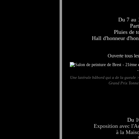
Du 7 au 1
Part
Pluies de t
Hall d'honneur d'hon
Ouverte tous le
Une latérale bâbord qui a de la gueule :-
Grand Prix Tonner
Du 1
Exposition avec l'A
à la Mais