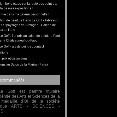
bien belle étape sur la route des peintres,
da de mes expositions !
nue dans ma galerie personnelle !
tion de peinture Henri Le Goff - Tableaux
s et paysages de Bretagne - Galerie de
ux en ligne
Le Goff : 1er prix au salon de peinture Paul
er à Châteauneuf-du-Faou.
e Goff - artiste peintre : contact
ations
 prix et distinctions
ions au Salon de la Marine (Paris)
Recommandés
e Goff est peintre titulaire
démie des Arts et Sciences de la
médaille d'Or de la société
mique ARTS - SCIENCES -
ES