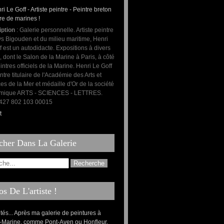
iption
: Galerie personnelle. Artiste peintre
s Bigouden et du milieu maritime, Henri
f est un autodidacte. Expositions à divers
, dont le Salon de la Marine à Paris, à côté
intres officiels de la Marine. Henri Le Goff
ntre titulaire de l'Académie des Arts et
es de la Mer et médaille d'Or de la société
mique ARTS - SCIENCES - LETTRES.
: 427 802 103 00015
t
cher Dans La Galerie
s De L'artiste !
ités... Après ma galerie de peintures à
-Marine, comme Pont-Aven ou Honfleur,