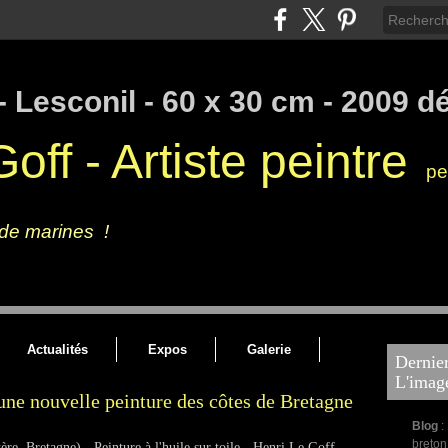
off - Artiste peintre
pei
galerie de l'artiste, peintures à l'huile, peintures marines contemporaines des
 de marines !
Artiste peintre français - Art figuratif tourné vers
Actualités
Expos
Galerie
Dernier
L'imag
une nouvelle peinture des côtes de Bretagne
Blog
:
breton