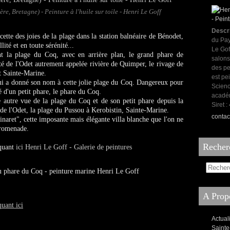
re, Bretagne) - Peinture à l'huile sur toile - Henri Le Goff
Descr
cette des joies de la plage dans la station balnéaire de Bénodet,
du Pay
lité et en toute sérénité...
Le Gof
t la plage du Coq, avec en arrière plan, le grand phare de
salons
té de l'Odet autrement appelée rivière de Quimper, le rivage de
des pe
t Sainte-Marine.
est pei
ui a donné son nom à cette jolie plage du Coq. Dangereux pour
Scienc
é d'un petit phare, le phare du Coq.
acadé
 autre vue de la plage du Coq et de son petit phare depuis la
Siret 
te de l'Odet, la plage du Pussou à Kerobistin, Sainte-Marine.
contac
naret", cette imposante mais élégante villa blanche que l'on ne
promenade.
Recher
iquant
ici Henri Le Goff - Galerie de peintures
A Propo
quant ici
Actual
Sainte