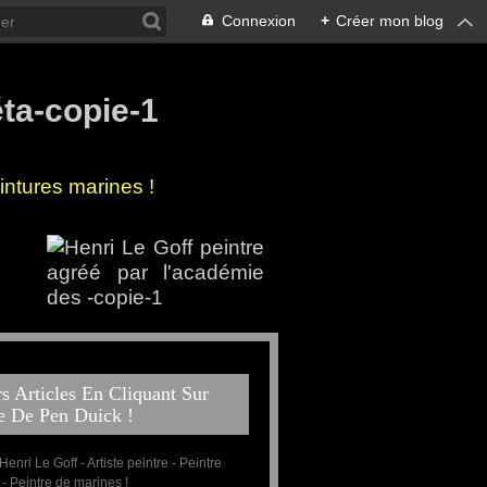
Connexion
+
Créer mon blog
ntures marines !
 côtes de Bretagne !
 la mer
s Articles En Cliquant Sur
e De Pen Duick !
 Henri Le Goff - Artiste peintre - Peintre
 - Peintre de marines !