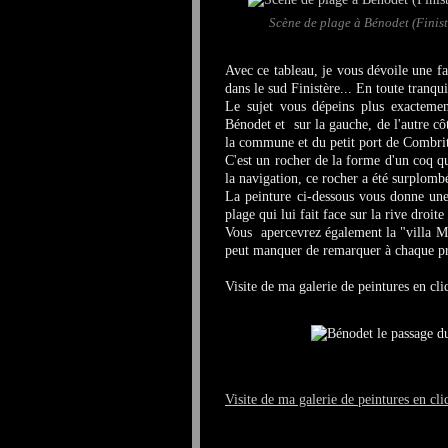
Scène de plage à Bénodet (Finistè
Avec ce tableau, je vous dévoile une fa
dans le sud Finistère... En toute tranquil
Le sujet vous dépeins plus exactemen
Bénodet et sur la gauche, de l'autre cô
la commune et du petit port de Combri
C'est un rocher de la forme d'un coq q
la navigation, ce rocher a été surplomb
La peinture ci-dessous vous donne une
plage qui lui fait face sur la rive droi
Vous apercevrez également la "villa Mi
peut manquer de remarquer à chaque 
Visite de ma galerie de peintures en cl
Visite de ma galerie de peintures en cli