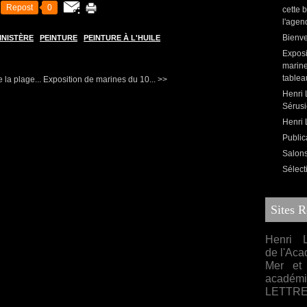
Repost
0
cette 
l'agen
Bienve
INISTÈRE
PEINTURE
PEINTURE À L'HUILE
Exposi
marine
tablea
 la plage...
Exposition de marines du 10... >>
Henri 
Sérusi
Henri L
Public
Salons,
Sélect
Sites 
Henri L
de l'Aca
Mer et 
acadé
LETTR