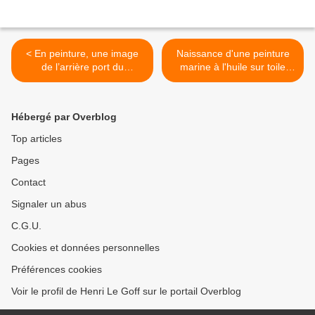
< En peinture, une image
Naissance d'une peinture
de l’arrière port du
marine à l'huile sur toile
Guilvinec avec ces bateaux
d'un port breton bien
échoués à marée basse...
connu... >
Hébergé par Overblog
Top articles
Pages
Contact
Signaler un abus
C.G.U.
Cookies et données personnelles
Préférences cookies
Voir le profil de Henri Le Goff sur le portail Overblog