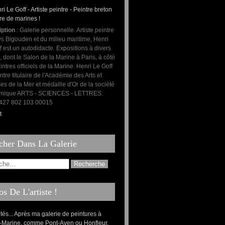
iption
: Galerie personnelle. Artiste peintre
s Bigouden et du milieu maritime, Henri
f est un autodidacte. Expositions à divers
, dont le Salon de la Marine à Paris, à côté
intres officiels de la Marine. Henri Le Goff
ntre titulaire de l'Académie des Arts et
es de la Mer et médaille d'Or de la société
mique ARTS - SCIENCES - LETTRES.
: 427 802 103 00015
t
cher Dans La Galerie
s De L'artiste !
ités... Après ma galerie de peintures à
-Marine, comme Pont-Aven ou Honfleur,