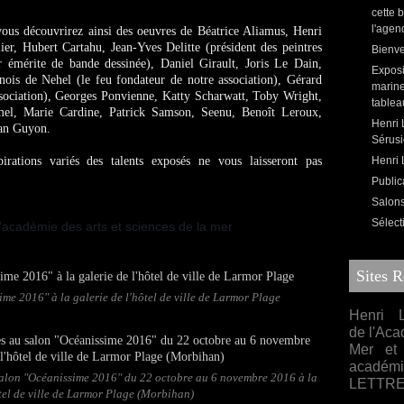
cette 
l'agen
vous découvrirez ainsi des oeuvres de Béatrice Aliamus, Henri
er, Hubert Cartahu, Jean-Yves Delitte (président des peintres
Bienve
 émérite de bande dessinée), Daniel Girault, Joris Le Dain,
Exposi
ois de Nehel (le feu fondateur de notre association), Gérard
marine
ssociation), Georges Ponvienne, Katty Scharwatt, Toby Wright,
tablea
mel, Marie Cardine, Patrick Samson, Seenu, Benoît Leroux,
Henri 
ean Guyon.
Sérusi
spirations variés des talents exposés ne vous laisseront pas
Henri L
Public
Salons,
Sélect
Sites 
me 2016" à la galerie de l'hôtel de ville de Larmor Plage
Henri L
de l'Aca
Mer et 
acadé
salon "Océanissime 2016" du 22 octobre au 6 novembre 2016 à la
LETTR
ôtel de ville de Larmor Plage (Morbihan)