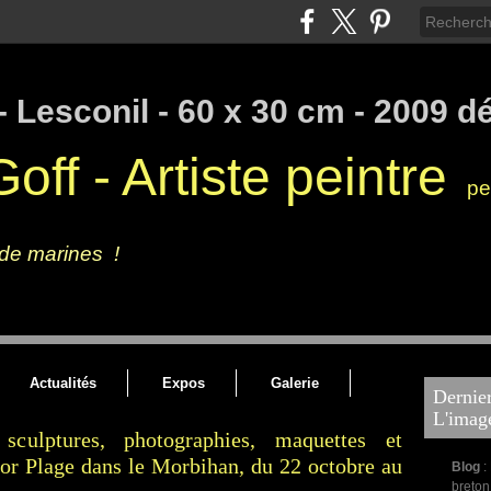
off - Artiste peintre
pei
galerie de l'artiste, peintures à l'huile, peintures marines contemporaines des
 de marines !
Artiste peintre français - Art figuratif tourné vers
Actualités
Expos
Galerie
Dernier
L'imag
 sculptures, photographies, maquettes et
or Plage dans le Morbihan, du 22 octobre au
Blog
:
breton