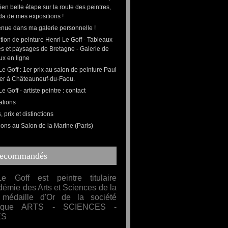
bien belle étape sur la route des peintres,
da de mes expositions !
nue dans ma galerie personnelle !
tion de peinture Henri Le Goff - Tableaux
s et paysages de Bretagne - Galerie de
ux en ligne
Le Goff : 1er prix au salon de peinture Paul
er à Châteauneuf-du-Faou.
e Goff - artiste peintre : contact
ations
 prix et distinctions
ions au Salon de la Marine (Paris)
Recommandés
e Goff est peintre titulaire
démie des Arts et Sciences de la
médaille d'Or de la société
mique ARTS - SCIENCES -
ES