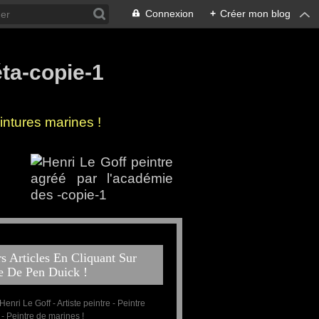
Connexion
+
Créer mon blog
ntures marines !
 côtes de Bretagne !
 la mer
s Articles En Cliquant Sur
e De Pen Duick !
 Henri Le Goff - Artiste peintre - Peintre
 - Peintre de marines !