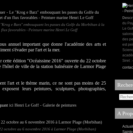
Descr
du Pay
 "Krog e Barz" embouquant les passes du Golfe du Morbihan à la
Le Gof
n flux favorables - Peinture marine Henri Le Goff
salons
des pe
ous annuel important que donne l'académie des arts et
est pei
ment s'évader par l'art et la mer.
Scienc
acadé
our cette édition "Océaissime 2016" ouverte du 22 octobre
Siret 
l'hôtel de ville de la station balnéraire de Larmor Plage
contac
t l'art et le thème marin, ce ne sont pas moins de 25
Recher
 exposent leurs peintures, sculptures, photographies,
iquant
ici Henri Le Goff - Galerie de peintures
A Propo
Actual
 22 octobre au 6 novembre 2016 à Larmor Plage (Morbihan)
Sainte