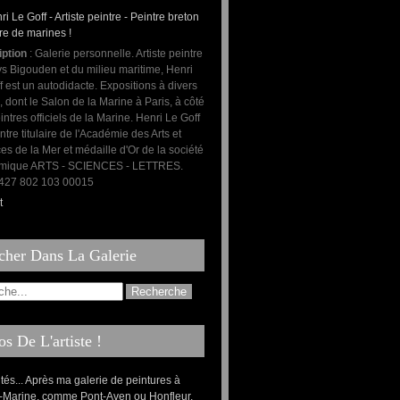
iption
: Galerie personnelle. Artiste peintre
s Bigouden et du milieu maritime, Henri
f est un autodidacte. Expositions à divers
, dont le Salon de la Marine à Paris, à côté
intres officiels de la Marine. Henri Le Goff
ntre titulaire de l'Académie des Arts et
es de la Mer et médaille d'Or de la société
mique ARTS - SCIENCES - LETTRES.
: 427 802 103 00015
t
cher Dans La Galerie
s De L'artiste !
ités... Après ma galerie de peintures à
-Marine, comme Pont-Aven ou Honfleur,