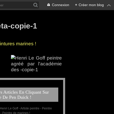
Connexion
+
Créer mon blog
ntures marines !
 côtes de Bretagne !
 la mer
s Articles En Cliquant Sur
e De Pen Duick !
 Henri Le Goff - Artiste peintre - Peintre
 - Peintre de marines !