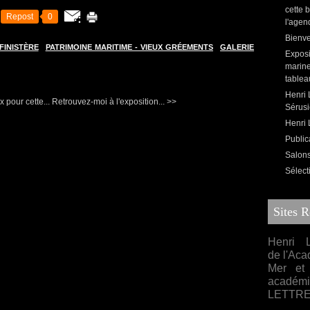
cette 
Repost
0
l'agen
Bienve
FINISTÈRE
PATRIMOINE MARITIME - VIEUX GRÉEMENTS
GALERIE
Exposi
marine
tablea
Henri 
 pour cette...
Retrouvez-moi à l'exposition... >>
Sérusi
Henri L
Public
Salons,
Sélect
Sites 
Henri L
de l'Aca
Mer et 
acadé
LETTR