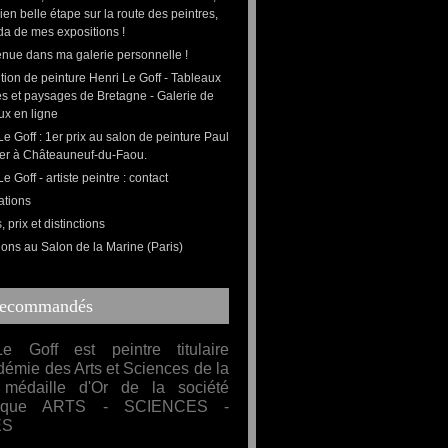
bien belle étape sur la route des peintres,
da de mes expositions !
nue dans ma galerie personnelle !
tion de peinture Henri Le Goff - Tableaux
s et paysages de Bretagne - Galerie de
ux en ligne
Le Goff : 1er prix au salon de peinture Paul
er à Châteauneuf-du-Faou.
e Goff - artiste peintre : contact
ations
 prix et distinctions
ions au Salon de la Marine (Paris)
Recommandés
e Goff est peintre titulaire
démie des Arts et Sciences de la
médaille d'Or de la société
mique ARTS - SCIENCES -
ES