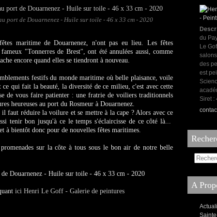
 au port de Douarnenez - Huile sur toile - 46 x 33 cm - 2020
Descr
du Pay
fêtes maritime de Douarnenez, n'ont pas eu lieu. Les fêtes
Le Gof
es fameux "Tonnerres de Brest", ont été annulées aussi, comme
salons
 sache encore quand elles se tiendront à nouveau.
des pe
est pei
emblements festifs du monde maritime où belle plaisance, voile
Scienc
t ce qui fait la beauté, la diversité de ce milieu, c'est avec cette
acadé
 de vous faire patienter : une fratrie de voiliers traditionnels
Siret 
eures heureuses au port du Rosmeur à Douarnenez.
contac
il faut réduire la voilure et se mettre à la cape ? Alors avec ce
si tenir bon jusqu'à ce le temps s'éclaircisse de ce côté là...
 et à bientôt donc pour de nouvelles fêtes maritimes.
Recher
 promenades sur la côte à tous sous le bon air de notre belle
rt de Douarnenez - Huile sur toile - 46 x 33 cm - 2020
A Propo
iquant
ici Henri Le Goff - Galerie de peintures
Actual
Sainte