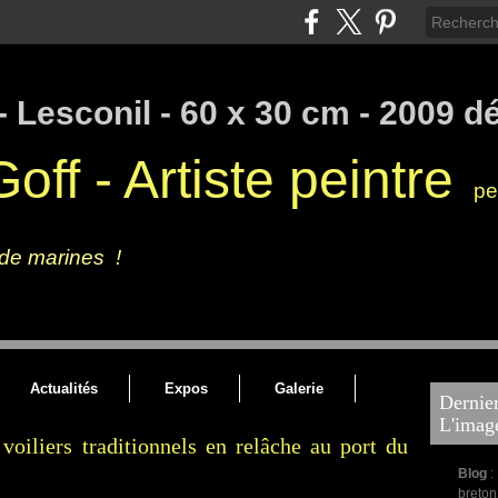
off - Artiste peintre
pei
galerie de l'artiste, peintures à l'huile, peintures marines contemporaines des
 de marines !
Artiste peintre français - Art figuratif tourné vers
Actualités
Expos
Galerie
Dernier
L'imag
voiliers traditionnels en relâche au port du
Blog
:
breton