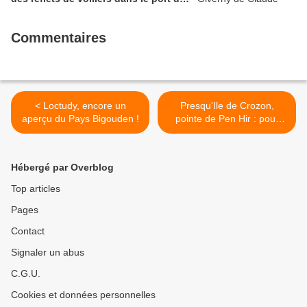
plaisance de Binic dans les Côtes
d’Armor
Commentaires
< Loctudy, encore un
Presqu'Ile de Crozon,
aperçu du Pays Bigouden !
pointe de Pen Hir : pour
achever notre promenade
de ce soir, entre côte nord
et côte sud de notre bien
Hébergé par Overblog
belle Bretagne ! >
Top articles
Pages
Contact
Signaler un abus
C.G.U.
Cookies et données personnelles