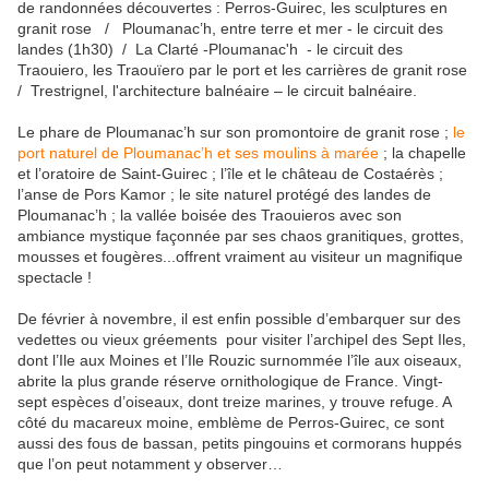
de randonnées découvertes : Perros-Guirec, les sculptures en
granit rose / Ploumanac’h, entre terre et mer - le circuit des
landes (1h30) / La Clarté -Ploumanac'h - le circuit des
Traouiero, les Traouïero par le port et les carrières de granit rose
/ Trestrignel, l'architecture balnéaire – le circuit balnéaire.
Le phare de Ploumanac’h sur son promontoire de granit rose ;
le
port naturel de Ploumanac’h et ses moulins à marée
; la chapelle
et l’oratoire de Saint-Guirec ; l’île et le château de Costaérès ;
l’anse de Pors Kamor ; le site naturel protégé des landes de
Ploumanac’h ; la vallée boisée des Traouieros avec son
ambiance mystique façonnée par ses chaos granitiques, grottes,
mousses et fougères...offrent vraiment au visiteur un magnifique
spectacle !
De février à novembre, il est enfin possible d’embarquer sur des
vedettes ou vieux gréements pour visiter l’archipel des Sept Iles,
dont l’Ile aux Moines et l’Ile Rouzic surnommée l’île aux oiseaux,
abrite la plus grande réserve ornithologique de France. Vingt-
sept espèces d’oiseaux, dont treize marines, y trouve refuge. A
côté du macareux moine, emblème de Perros-Guirec, ce sont
aussi des fous de bassan, petits pingouins et cormorans huppés
que l’on peut notamment y observer…