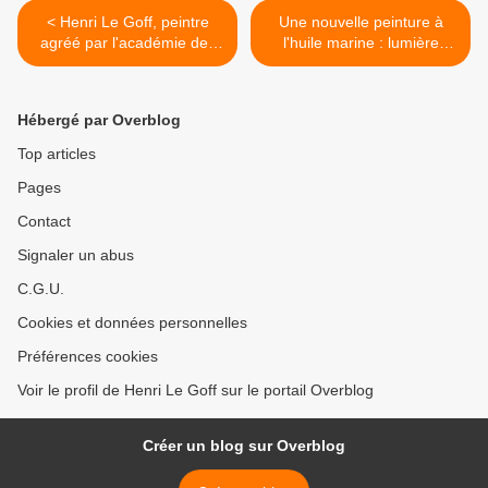
< Henri Le Goff, peintre
Une nouvelle peinture à
agréé par l'académie des
l'huile marine : lumière
arts et sciences de la mer !
d'hiver au port de Sainte-
Marine. De circonstance en
ce début de saison
Hébergé par Overblog
hivernale... >
Top articles
Pages
Contact
Signaler un abus
C.G.U.
Cookies et données personnelles
Préférences cookies
Voir le profil de Henri Le Goff sur le portail Overblog
Créer un blog sur Overblog