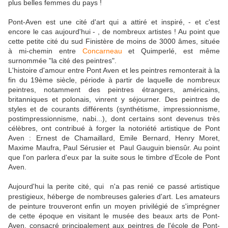
plus belles femmes du pays !
Pont-Aven est une cité d'art qui a attiré et inspiré, - et c'est
encore le cas aujourd'hui - , de nombreux artistes ! Au point que
cette petite cité du sud Finistère de moins de 3000 âmes, située
à mi-chemin entre
Concarneau
et Quimperlé, est même
surnommée "la cité des peintres".
L'histoire d'amour entre Pont Aven et les peintres remonterait à la
fin du 19ème siècle, période à partir de laquelle de nombreux
peintres, notamment des peintres étrangers, américains,
britanniques et polonais, vinrent y séjourner. Des peintres de
styles et de courants différents (synthétisme, impressionnisme,
postimpressionnisme, nabi...), dont certains sont devenus très
célèbres, ont contribué à forger la notoriété artistique de Pont
Aven : Ernest de Chamaillard, Emile Bernard, Henry Moret,
Maxime Maufra, Paul Sérusier et Paul Gauguin biensûr. Au point
que l'on parlera d'eux par la suite sous le timbre d'Ecole de Pont
Aven.
Aujourd'hui la perite cité, qui n'a pas renié ce passé artistique
prestigieux, héberge de nombreuses galeries d'art.
Les amateurs
de peinture trouveront enfin un moyen privilégié de s'imprégner
de cette époque en visitant le musée des beaux arts de Pont-
Aven, consacré principalement aux peintres de l'école de Pont-