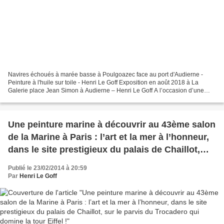
Navires échoués à marée basse à Poulgoazec face au port d'Audierne -
Peinture à l'huile sur toile - Henri Le Goff Exposition en août 2018 à La
Galerie place Jean Simon à Audierne – Henri Le Goff A l’occasion d’une
balade dans le Cap Sizun, sur la route...
Une peinture marine à découvrir au 43ème salon
de la Marine à Paris : l’art et la mer à l’honneur,
dans le site prestigieux du palais de Chaillot,
sur le parvis du Trocadero qui domine la tour
Publié le 23/02/2014 à 20:59
Eiffel !
Par
Henri Le Goff