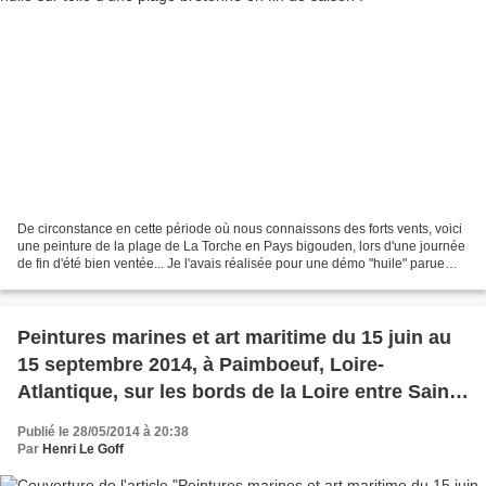
De circonstance en cette période où nous connaissons des forts vents, voici
une peinture de la plage de La Torche en Pays bigouden, lors d'une journée
de fin d'été bien ventée... Je l'avais réalisée pour une démo "huile" parue
dans la revue "Plaisirs...
Peintures marines et art maritime du 15 juin au
15 septembre 2014, à Paimboeuf, Loire-
Atlantique, sur les bords de la Loire entre Saint-
Nazaire et Nantes : « Océanissime » le salon
Publié le 28/05/2014 à 20:38
annuel de l’académie des arts et sciences de la
Par
Henri Le Goff
mer. Hangar du quai des arts et du Patrimoine