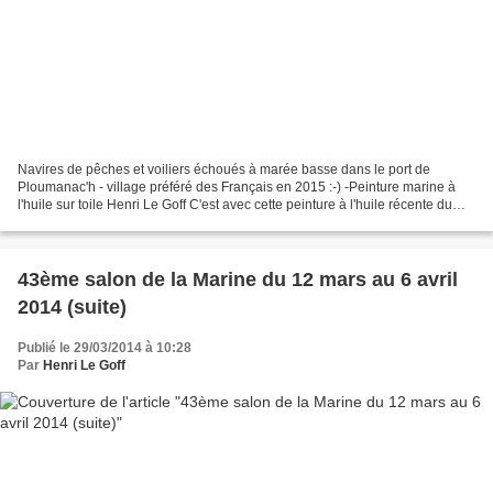
Navires de pêches et voiliers échoués à marée basse dans le port de
Ploumanac'h - village préféré des Français en 2015 :-) -Peinture marine à
l'huile sur toile Henri Le Goff C'est avec cette peinture à l'huile récente du
port naturel de Ploumanac'h sur...
43ème salon de la Marine du 12 mars au 6 avril
2014 (suite)
Publié le 29/03/2014 à 10:28
Par
Henri Le Goff