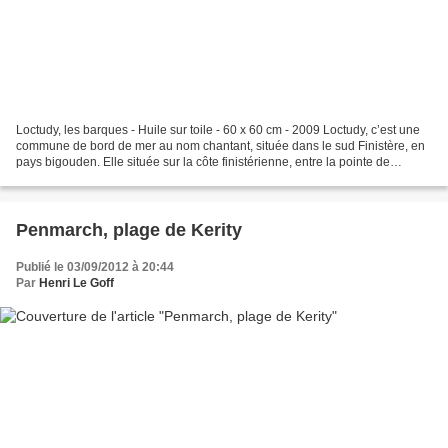
Loctudy, les barques - Huile sur toile - 60 x 60 cm - 2009 Loctudy, c’est une
commune de bord de mer au nom chantant, située dans le sud Finistère, en
pays bigouden. Elle située sur la côte finistérienne, entre la pointe de
Penmarc’h à l’est et Bénodet...
Penmarch, plage de Kerity
Publié le 03/09/2012 à 20:44
Par
Henri Le Goff