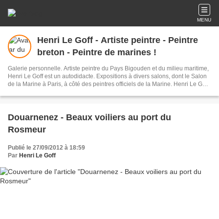
MENU
Henri Le Goff - Artiste peintre - Peintre
breton - Peintre de marines !
Galerie personnelle. Artiste peintre du Pays Bigouden et du milieu maritime,
Henri Le Goff est un autodidacte. Expositions à divers salons, dont le Salon
de la Marine à Paris, à côté des peintres officiels de la Marine. Henri Le Goff
est peintre titulaire de l'Académie des Arts et Sciences de la Mer et médaille
d'Or de la société académique ARTS - SCIENCES - LETTRES. Siret : 427
802 103 00015
Douarnenez - Beaux voiliers au port du
Rosmeur
Publié le 27/09/2012 à 18:59
Par
Henri Le Goff