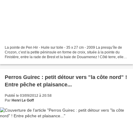
La pointe de Pen Hir - Huile sur toile - 35 x 27 cm - 2009 La presqu’île de
Crozon, c’est la petite péninsule en forme de croix, située à la pointe du
Finistère, entre la rade de Brest et la baie de Douarnenez ! Côté terre, elle
s’appuie sur la zone pour...
Perros Guirec : petit détour vers "la côte nord" !
Entre pêche et plaisance...
Publié le 03/09/2012 à 20:58
Par
Henri Le Goff