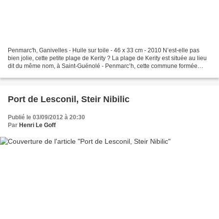
Penmarc'h, Ganivelles - Huile sur toile - 46 x 33 cm - 2010 N’est-elle pas
bien jolie, cette petite plage de Kerity ? La plage de Kerity est située au lieu
dit du même nom, à Saint-Guénolé - Penmarc’h, cette commune formée
deux bourgs distincts située...
Port de Lesconil, Steir Nibilic
Publié le 03/09/2012 à 20:30
Par
Henri Le Goff